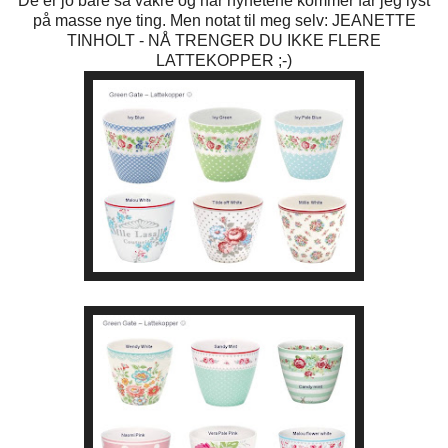
De er jo bare så vakre og når nyhetene kommer får jeg lyst
på masse nye ting. Men notat til meg selv: JEANETTE
TINHOLT - NÅ TRENGER DU IKKE FLERE
LATTEKOPPER ;-)