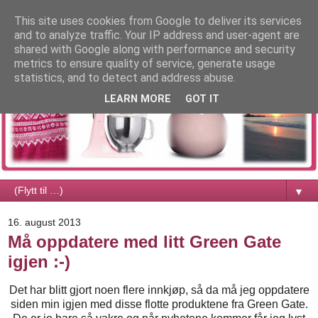
This site uses cookies from Google to deliver its services
and to analyze traffic. Your IP address and user-agent are
shared with Google along with performance and security
metrics to ensure quality of service, generate usage
statistics, and to detect and address abuse.
LEARN MORE
GOT IT
▼
16. august 2013
Må oppdatere med litt Green Gate
igjen :-)
Det har blitt gjort noen flere innkjøp, så da må jeg oppdatere
siden min igjen med disse flotte produktene fra Green Gate.