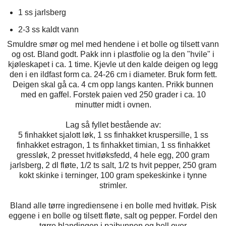
1 ss jarlsberg
2-3 ss kaldt vann
Smuldre smør og mel med hendene i et bolle og tilsett vann
og ost. Bland godt. Pakk inn i plastfolie og la den "hvile" i
kjøleskapet i ca. 1 time. Kjevle ut den kalde deigen og legg
den i en ildfast form ca. 24-26 cm i diameter. Bruk form fett.
Deigen skal gå ca. 4 cm opp langs kanten. Prikk bunnen
med en gaffel. Forstek paien ved 250 grader i ca. 10
minutter midt i ovnen.
Lag så fyllet bestående av:
5 finhakket sjalott løk, 1 ss finhakket kruspersille, 1 ss
finhakket estragon, 1 ts finhakket timian, 1 ss finhakket
gressløk, 2 presset hvitløksfedd, 4 hele egg, 200 gram
jarlsberg, 2 dl fløte, 1/2 ts salt, 1/2 ts hvit pepper, 250 gram
kokt skinke i terninger, 100 gram spekeskinke i tynne
strimler.
Bland alle tørre ingrediensene i en bolle med hvitløk. Pisk
eggene i en bolle og tilsett fløte, salt og pepper. Fordel den
tørre blandingen i paibunnen og hell over