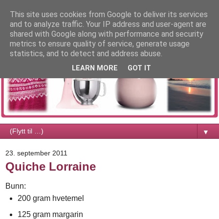
This site uses cookies from Google to deliver its services
and to analyze traffic. Your IP address and user-agent are
shared with Google along with performance and security
metrics to ensure quality of service, generate usage
statistics, and to detect and address abuse.
LEARN MORE
GOT IT
▼
23. september 2011
Quiche Lorraine
Bunn:
200 gram hvetemel
125 gram margarin