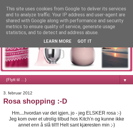
This site uses cookies from Google to deliver its services
and to analyze traffic. Your IP address and user-agent are
shared with Google along with performance and security
metrics to ensure quality of service, generate usage
statistics, and to detect and address abuse.
LEARN MORE
GOT IT
▼
3. februar 2012
Rosa shopping :-D
Hm....hvordan var det igjen, jo - jeg ELSKER rosa :-)
Jeg kom over et utrolig tilbud hos Kitch'n og kunne ikke
annet enn å slå til!!! Helt sant kjæresten min ;-)