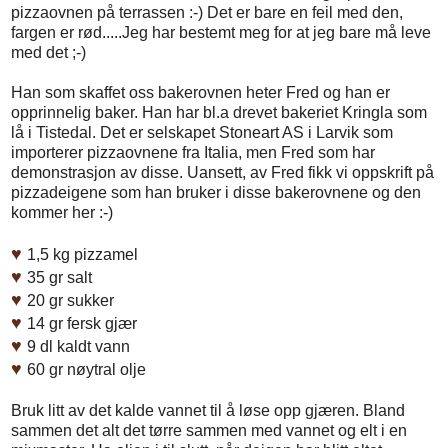
pizzaovnen på terrassen :-) Det er bare en feil med den,
fargen er rød.....Jeg har bestemt meg for at jeg bare må leve
med det ;-)
Han som skaffet oss bakerovnen heter Fred og han er
opprinnelig baker. Han har bl.a drevet bakeriet Kringla som
lå i Tistedal. Det er selskapet Stoneart AS i Larvik som
importerer pizzaovnene fra Italia, men Fred som har
demonstrasjon av disse. Uansett, av Fred fikk vi oppskrift på
pizzadeigene som han bruker i disse bakerovnene og den
kommer her :-)
♥
1,5 kg pizzamel
♥
35 gr salt
♥
20 gr sukker
♥
14 gr fersk gjær
♥
9 dl kaldt vann
♥
60 gr nøytral olje
Bruk litt av det kalde vannet til å løse opp gjæren. Bland
sammen det alt det tørre sammen med vannet og elt i en