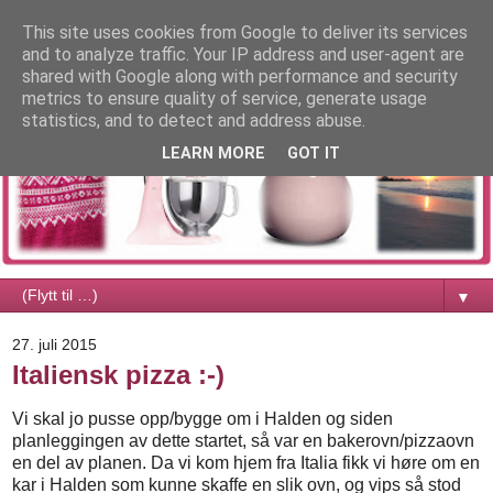
This site uses cookies from Google to deliver its services
and to analyze traffic. Your IP address and user-agent are
shared with Google along with performance and security
metrics to ensure quality of service, generate usage
statistics, and to detect and address abuse.
LEARN MORE
GOT IT
▼
27. juli 2015
Italiensk pizza :-)
Vi skal jo pusse opp/bygge om i Halden og siden
planleggingen av dette startet, så var en bakerovn/pizzaovn
en del av planen. Da vi kom hjem fra Italia fikk vi høre om en
kar i Halden som kunne skaffe en slik ovn, og vips så stod