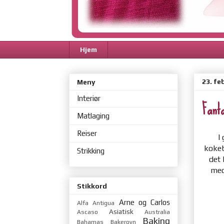
Hjem
23. fe
Meny
Interiør
Fant
Matlaging
Reiser
I
kokeb
Strikking
det 
med
Stikkord
Arne og Carlos
Alfa
Antigua
Asiatisk
Ascaso
Australia
Baking
Bahamas
Bakerovn