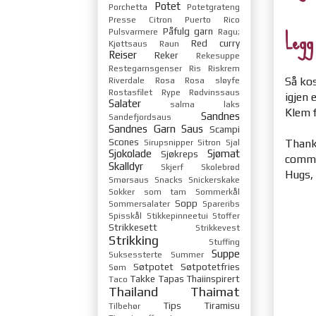
Potet
Porchetta
Potetgrateng
Presse Citron
Puerto Rico
Legg
Påfulg garn
Pulsvarmere
Ragu;
Red curry
Kjøttsaus
Raun
Reiser
Reker
Rekesuppe
Restegarnsgenser
Ris
Riskrem
Så kos
Riverdale
Rosa
Rosa sløyfe
Rostasfilet
Rype
Rødvinssaus
igjen
Salater
salma laks
Klem f
Sandnes
Sandefjordsaus
Sandnes Garn
Saus
Scampi
Scones
Thanks
Sirupsnipper
Sitron
Sjal
Sjokolade
Sjømat
Sjøkreps
comme
Skalldyr
Skjerf
Skolebrød
Hugs,
Smørsaus
Snacks
Snickerskake
Sokker
som tam
Sommerkål
Sopp
Sommersalater
Spareribs
Spisskål
Stikkepinneetui
Stoffer
Strikkesett
Strikkevest
Strikking
Stuffing
Suppe
Suksessterte
Summer
Søtpotet
Søtpotetfries
Søm
Takke
Tapas
Thaiinspirert
Taco
Thailand
Thaimat
Tips
Tiramisu
Tilbehør