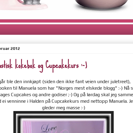
bruar 2012
astisk kokebok og Cupcakekurs :-)
 går ble den innkjøpt (siden den ikke fant veien under juletreet),
oken til Manuela som har "Norges mest elskede blogg" :-) Nå s
lages Cupcakes og andre godiser ;-) Og på lørdag skal jeg samm
 ei venninne i Halden på Cupcakekurs med nettopp Manuela. Je
gleder meg masse :-)