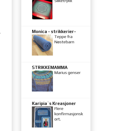
Silketrykk
Monica - strikkerier-
r
Teppe fra
Nøstebarn
STRIKKEMAMMA
Marius genser
Karipia`s Kreasjoner
Flere
konfirmasjonsk
ort.