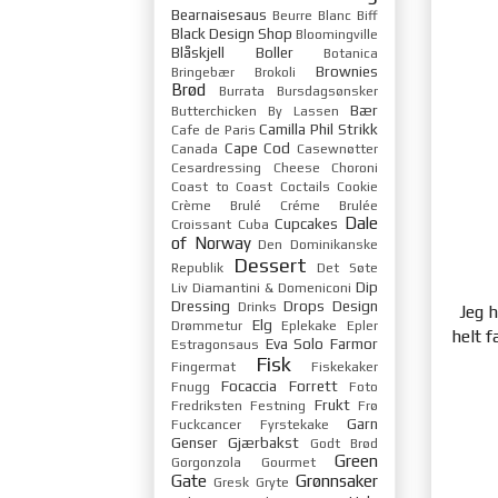
Bearnaisesaus
Beurre Blanc
Biff
Black Design Shop
Bloomingville
Blåskjell
Boller
Botanica
Brownies
Bringebær
Brokoli
Brød
Burrata
Bursdagsønsker
Bær
Butterchicken
By Lassen
Camilla Phil Strikk
Cafe de Paris
Cape Cod
Canada
Casewnøtter
Cesardressing
Cheese
Choroni
Coast to Coast
Coctails
Cookie
Crème Brulé
Créme Brulée
Dale
Cupcakes
Croissant
Cuba
of Norway
Den Dominikanske
Dessert
Republik
Det Søte
Dip
Liv
Diamantini & Domeniconi
Dressing
Drops Design
Drinks
Jeg h
Elg
Drømmetur
Eplekake
Epler
helt f
Eva Solo
Farmor
Estragonsaus
Fisk
Fingermat
Fiskekaker
Focaccia
Forrett
Fnugg
Foto
Frukt
Fredriksten Festning
Frø
Garn
Fuckcancer
Fyrstekake
Genser
Gjærbakst
Godt Brød
Green
Gorgonzola
Gourmet
Gate
Grønnsaker
Gresk
Gryte