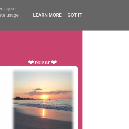
er-agent
rate usage
LEARN MORE
GOT IT