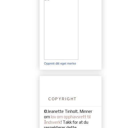
Opprett ditt eget merke
COPYRIGHT
©Jeanette Tinholt. Minner
om
lov om opphavsrett til
åndsverk
! Takk for at du
respekterer dette.