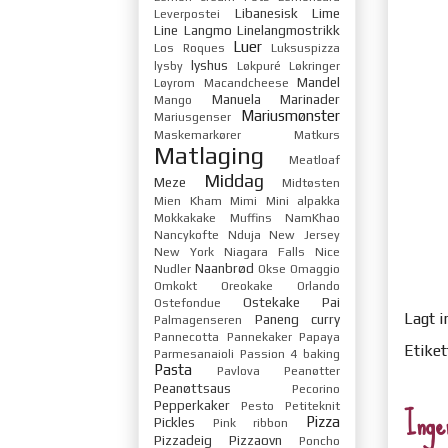
Libanesisk
Lime
Leverpostei
Line Langmo
Linelangmostrikk
Luer
Los Roques
Luksuspizza
lyshus
lysby
Løkpuré
Løkringer
Mandel
Løyrom
Macandcheese
Manuela
Marinader
Mango
Mariusmønster
Mariusgenser
Maskemarkører
Matkurs
Matlaging
Meatloaf
Middag
Meze
Midtøsten
Mien Kham
Mimi
Mini alpakka
Mokkakake
Muffins
NamKhao
Nancykofte
Nduja
New Jersey
New York
Niagara Falls
Nice
Naanbrød
Nudler
Okse
Omaggio
Omkokt
Oreokake
Orlando
Ostekake
Pai
Ostefondue
Lagt i
Paneng curry
Palmagenseren
Pannecotta
Pannekaker
Papaya
Etiket
Parmesanaioli
Passion 4 baking
Pasta
Pavlova
Peanøtter
Peanøttsaus
Pecorino
Inge
Pepperkaker
Pesto
Petiteknit
Pizza
Pickles
Pink ribbon
Pizzadeig
Pizzaovn
Poncho