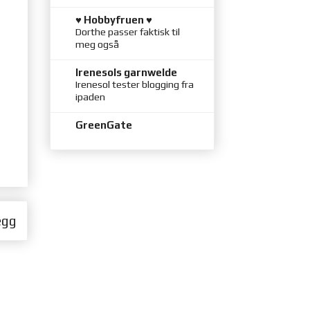
♥ Hobbyfruen ♥
Dorthe passer faktisk til
meg også
Irenesols garnwelde
Irenesol tester blogging fra
ipaden
GreenGate
egg