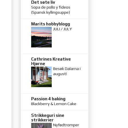
Det søte liv
Sopa de pollo y fideos
(Spansk kyllingsuppe)
Marits hobbyblogg
JULI / JULY
Cathrines Kreative
Hjørne
Besøk Dalarna i
august!
Passion 4 baking
Blackberry & Lemon Cake
Strikkeguri sine
strikkerier
Nyfødtromper