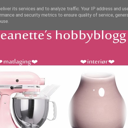
liver its services and to analyze traffic. Your IP address and us
rmance and security metrics to ensure quality of service, gene
buse.