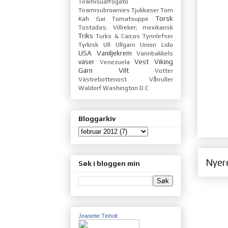
Tiramisuaffogato
Tiramisubrownies
Tjukkaser
Tom
Torsk
Kah Gai
Tomatsuppe
Tostadas; Villreker; mexikansk
Triks
Turks & Caicos
Tynnlefser
Tyrkisk
Ull
Ullgarn
Union Lido
USA
Vaniljekrem
Vannbakkels
vaser
Vest
Viking
Venezuela
Garn
Vilt
Votter
Västrebottenost
Vårruller
Waldorf
Washington D.C
Bloggarkiv
Nyer
Søk i bloggen min
Jeanette Tinholt