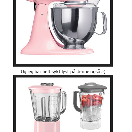
Og jeg har helt sykt lyst på denne også :-)