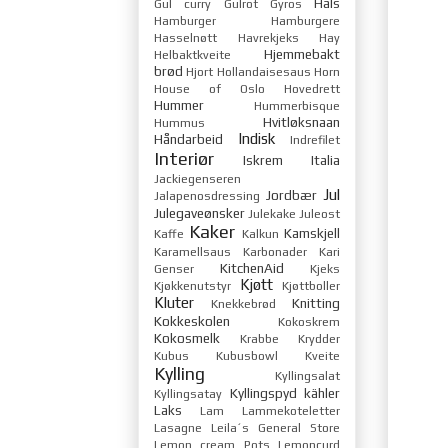
Hals
Gul curry
Gulrot
Gyros
Hamburger
Hamburgere
Hasselnøtt
Havrekjeks
Hay
Hjemmebakt
Helbaktkveite
brød
Hjort
Hollandaisesaus
Horn
House of Oslo
Hovedrett
Hummer
Hummerbisque
Hvitløksnaan
Hummus
Indisk
Håndarbeid
Indrefilet
Interiør
Iskrem
Italia
Jackiegenseren
Jul
Jordbær
Jalapenosdressing
Julegaveønsker
Julekake
Juleost
Kaker
Kamskjell
Kaffe
Kalkun
Karamellsaus
Karbonader
Kari
KitchenAid
Genser
Kjeks
Kjøtt
Kjøkkenutstyr
Kjøttboller
Kluter
Knitting
Knekkebrød
Kokkeskolen
Kokoskrem
Kokosmelk
Krabbe
Krydder
Kubus
Kubusbowl
Kveite
Kylling
Kyllingsalat
Kyllingspyd
kähler
Kyllingsatay
Laks
Lam
Lammekoteletter
Lasagne
Leila´s General Store
Lemon cream Pots
Lemoncurd