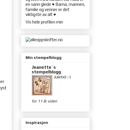
en sann glede ♥ Barna, mannen,
familie og venner er det
viktigste av alt ♥
Vis hele profilen min
Min stempelblogg
Jeanette´s
stempelblogg
Juletid :-)
 er
lyst
for 11 år siden
Inspirasjon