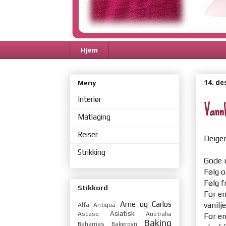
Hjem
14. d
Meny
Interiør
Vann
Matlaging
Reiser
Deige
Strikking
Gode r
Følg o
Følg f
Stikkord
For en
Arne og Carlos
vanilj
Alfa
Antigua
Asiatisk
Ascaso
Australia
For en
Baking
Bahamas
Bakerovn