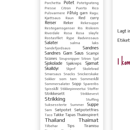
Potet
Porchetta
Potetgrateng
Presse Citron
Puerto Rico
Påfulg garn
Pulsvarmere
Ragu;
Red curry
Kjøttsaus
Raun
Reiser
Reker
Rekesuppe
Restegarnsgenser
Ris
Riskrem
Lagt i
Riverdale
Rosa
Rosa sløyfe
Rostasfilet
Rype
Rødvinssaus
Etiket
Salater
salma laks
Sandnes
Sandefjordsaus
Sandnes Garn
Saus
Scampi
1 kom
Scones
Sirupsnipper
Sitron
Sjal
Sjokolade
Sjømat
Sjøkreps
Skalldyr
Skjerf
Skolebrød
Smørsaus
Snacks
Snickerskake
Sokker
som tam
Sommerkål
Sopp
Sommersalater
Spareribs
Spisskål
Stikkepinneetui
Stoffer
Strikkesett
Strikkevest
Strikking
Stuffing
Suppe
Suksessterte
Summer
Søtpotet
Søtpotetfries
Søm
Takke
Tapas
Thaiinspirert
Taco
Thailand
Thaimat
Tips
Tiramisu
Tilbehør