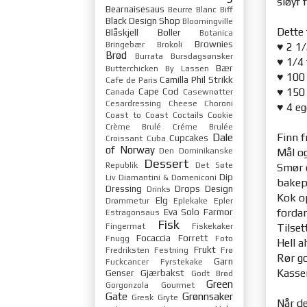
sløyf 
Bearnaisesaus
Beurre Blanc
Biff
Black Design Shop
Bloomingville
Dette 
Blåskjell
Boller
Botanica
Brownies
Bringebær
Brokoli
♥
2 1/
Brød
Burrata
Bursdagsønsker
♥
1/4 
Bær
Butterchicken
By Lassen
♥
100
Camilla Phil Strikk
Cafe de Paris
Cape Cod
♥
150
Canada
Casewnøtter
Cesardressing
Cheese
Choroni
♥
4 eg
Coast to Coast
Coctails
Cookie
Crème Brulé
Créme Brulée
Finn f
Dale
Cupcakes
Croissant
Cuba
of Norway
Den Dominikanske
Mål og
Dessert
Republik
Det Søte
Smør e
Dip
Liv
Diamantini & Domeniconi
bakep
Dressing
Drops Design
Drinks
Kok op
Elg
Drømmetur
Eplekake
Epler
Eva Solo
Farmor
forda
Estragonsaus
Fisk
Fingermat
Fiskekaker
Tilset
Focaccia
Forrett
Fnugg
Foto
Hell a
Frukt
Fredriksten Festning
Frø
Rør go
Garn
Fuckcancer
Fyrstekake
Kasser
Genser
Gjærbakst
Godt Brød
Green
Gorgonzola
Gourmet
Gate
Grønnsaker
Gresk
Gryte
Når de