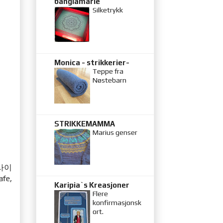
banglamarie
Silketrykk
Monica - strikkerier-
Teppe fra
Nøstebarn
STRIKKEMAMMA
Marius genser
사이
fe,
Karipia`s Kreasjoner
Flere
konfirmasjonsk
ort.