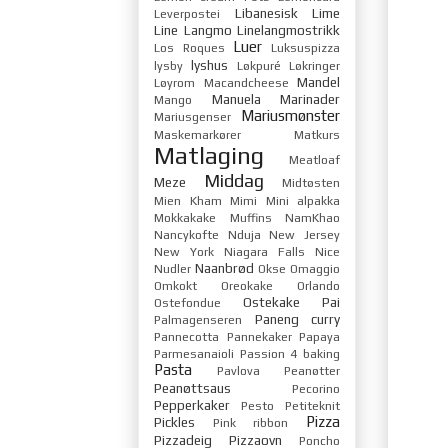
Libanesisk
Lime
Leverpostei
Line Langmo
Linelangmostrikk
Luer
Los Roques
Luksuspizza
lyshus
lysby
Løkpuré
Løkringer
Mandel
Løyrom
Macandcheese
Manuela
Marinader
Mango
Mariusmønster
Mariusgenser
Maskemarkører
Matkurs
Matlaging
Meatloaf
Middag
Meze
Midtøsten
Mien Kham
Mimi
Mini alpakka
Mokkakake
Muffins
NamKhao
Nancykofte
Nduja
New Jersey
New York
Niagara Falls
Nice
Naanbrød
Nudler
Okse
Omaggio
Omkokt
Oreokake
Orlando
Ostekake
Pai
Ostefondue
Paneng curry
Palmagenseren
Pannecotta
Pannekaker
Papaya
Parmesanaioli
Passion 4 baking
Pasta
Pavlova
Peanøtter
Peanøttsaus
Pecorino
Pepperkaker
Pesto
Petiteknit
Pizza
Pickles
Pink ribbon
Pizzadeig
Pizzaovn
Poncho