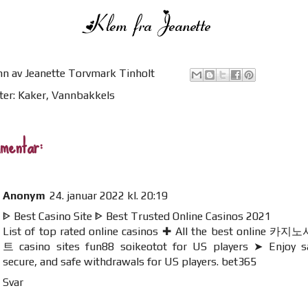
nn av
Jeanette Torvmark Tinholt
ter:
Kaker
,
Vannbakkels
mentar:
Anonym
24. januar 2022 kl. 20:19
ᐈ Best Casino Site ᐈ Best Trusted Online Casinos 2021
List of top rated online casinos ✚ All the best online
카지노
트
casino sites
fun88 soikeotot
for US players ➤ Enjoy sa
secure, and safe withdrawals for US players.
bet365
Svar