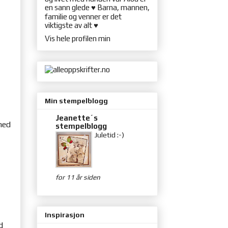
en sann glede ♥ Barna, mannen,
familie og venner er det
viktigste av alt ♥
Vis hele profilen min
Min stempelblogg
Jeanette´s
med
stempelblogg
Juletid :-)
for 11 år siden
Inspirasjon
d