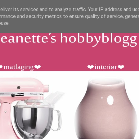
liver its services and to analyze traffic. Your IP address and us
rmance and security metrics to ensure quality of service, gene
buse.