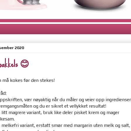
esember 2020
bakkels 😊
n må kokes før den stekes!
åd:
ppskriften, vær nøyaktig når du måler og veier opp ingrediensen
remgangsmåten og du er sikret et vellykket resultat!
 litt magrere variant, bruk like deler pisket krem og mager
ekesam.
 melkefri variant, erstatt smør med margarin uten melk og salt,