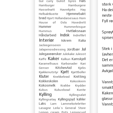
Hals
Gul curry
Gulrot
Gyros
sterk 
Hamburger
Hamburgere
Ha dei
Hasselnøtt
Havrekjeks
Hay
Hjemmebakt
Helbaktkveite
neste 
brød
Hjort
Hollandaisesaus
Horn
Fyll r
House of Oslo
Hovedrett
Hummer
Hummerbisque
Hvitløksnaan
Hummus
Sprøyt
Indisk
Håndarbeid
Indrefilet
spises
Interiør
Iskrem
Italia
Jackiegenseren
Stek i
Jul
Jordbær
Jalapenosdressing
Julegaveønsker
(avhen
Julekake
Juleost
Kaker
Kamskjell
Kaffe
Kalkun
Det er
Karamellsaus
Karbonader
Kari
samm
KitchenAid
Genser
Kjeks
Avkjøl
Kjøtt
Kjøkkenutstyr
Kjøttboller
Kluter
Knitting
Knekkebrød
Kokkeskolen
Kokoskrem
Vannba
Kokosmelk
Krabbe
Krydder
smakt 
Kubus
Kubusbowl
Kveite
Kakene
Kylling
Kyllingsalat
glasur
Kyllingspyd
kähler
Kyllingsatay
Laks
Vannb
Lam
Lammekoteletter
Lasagne
Leila´s General Store
Lemon cream Pots
Lemoncurd