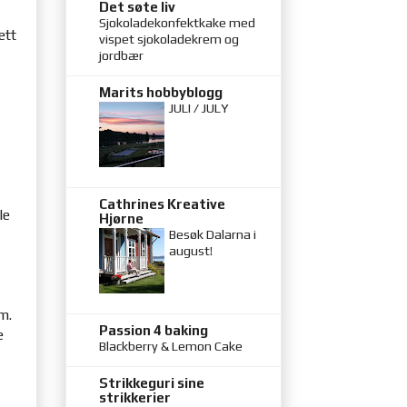
Det søte liv
Sjokoladekonfektkake med
ett
vispet sjokoladekrem og
jordbær
Marits hobbyblogg
JULI / JULY
Cathrines Kreative
le
Hjørne
Besøk Dalarna i
august!
m.
Passion 4 baking
e
Blackberry & Lemon Cake
Strikkeguri sine
strikkerier