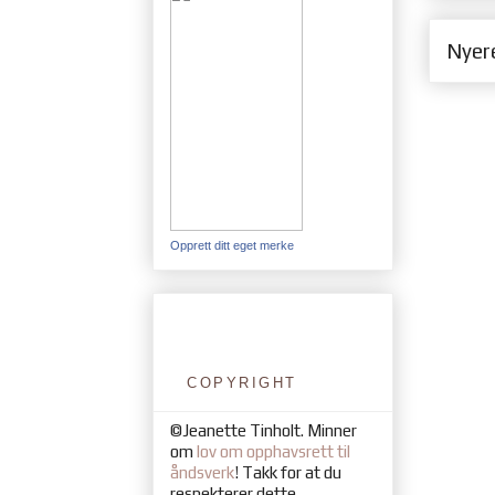
Nyer
Opprett ditt eget merke
COPYRIGHT
©Jeanette Tinholt. Minner
om
lov om opphavsrett til
åndsverk
! Takk for at du
respekterer dette.