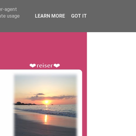
er-agent
rate usage
LEARN MORE
GOT IT