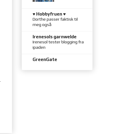
♥ Hobbyfruen ♥
Dorthe passer faktisk til
meg også
Irenesols garnwelde
Irenesol tester blogging fra
ipaden
GreenGate
r