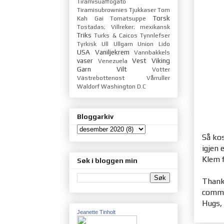
Tiramisuaffogato
Tiramisubrownies
Tjukkaser
Tom
Torsk
Kah Gai
Tomatsuppe
Tostadas; Villreker; mexikansk
Triks
Turks & Caicos
Tynnlefser
Tyrkisk
Ull
Ullgarn
Union Lido
USA
Vaniljekrem
Vannbakkels
vaser
Vest
Viking
Venezuela
Garn
Vilt
Votter
Västrebottenost
Vårruller
Waldorf
Washington D.C
Bloggarkiv
Så kos
igjen
Klem f
Søk i bloggen min
Thanks
comme
Hugs,
Jeanette Tinholt