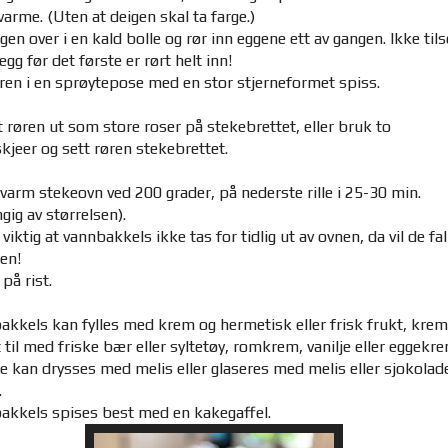
varme. (Uten at deigen skal ta farge.)
gen over i en kald bolle og rør inn eggene ett av gangen. Ikke tils
egg før det første er rørt helt inn!
øren i en sprøytepose med en stor stjerneformet spiss.
 røren ut som store roser på stekebrettet, eller bruk to
kjeer og sett røren stekebrettet.
 varm stekeovn ved 200 grader, på nederste rille i 25-30 min.
gig av størrelsen).
 viktig at vannbakkels ikke tas for tidlig ut av ovnen, da vil de fal
en!
 på rist.
kkels kan fylles med krem og hermetisk eller frisk frukt, krem
til med friske bær eller syltetøy, romkrem, vanilje eller eggekre
 kan drysses med melis eller glaseres med melis eller sjokolad
.
akkels spises best med en kakegaffel.