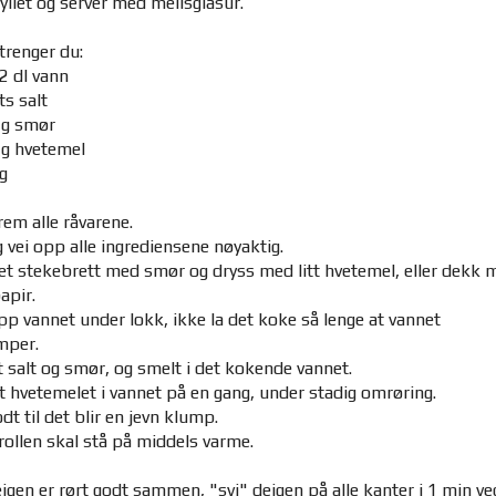
fyllet og server med melisglasur.
trenger du:
2 dl vann
ts salt
 g smør
 g hvetemel
g
rem alle råvarene.
 vei opp alle ingrediensene nøyaktig.
t stekebrett med smør og dryss med litt hvetemel, eller dekk 
apir.
p vannet under lokk, ikke la det koke så lenge at vannet
mper.
t salt og smør, og smelt i det kokende vannet.
lt hvetemelet i vannet på en gang, under stadig omrøring.
dt til det blir en jevn klump.
ollen skal stå på middels varme.
igen er rørt godt sammen, "svi" deigen på alle kanter i 1 min ve