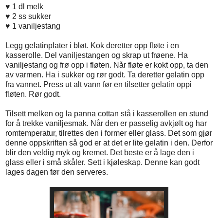
♥
1 dl melk
♥
2 ss sukker
♥
1 vaniljestang
Legg gelatinplater i bløt. Kok deretter opp fløte i en
kasserolle. Del vaniljestangen og skrap ut frøene. Ha
vaniljestang og frø opp i fløten. Når fløte er kokt opp, ta den
av varmen. Ha i sukker og rør godt. Ta deretter gelatin opp
fra vannet. Press ut alt vann før en tilsetter gelatin oppi
fløten. Rør godt.
Tilsett melken og la panna cottan stå i kasserollen en stund
for å trekke vaniljesmak. Når den er passelig avkjølt og har
romtemperatur, tilrettes den i former eller glass. Det som gjør
denne oppskriften så god er at det er lite gelatin i den. Derfor
blir den veldig myk og kremet. Det beste er å lage den i
glass eller i små skåler. Sett i kjøleskap. Denne kan godt
lages dagen før den serveres.