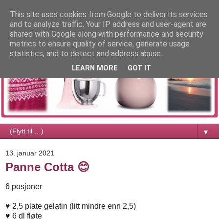
This site uses cookies from Google to deliver its services
and to analyze traffic. Your IP address and user-agent are
shared with Google along with performance and security
metrics to ensure quality of service, generate usage
statistics, and to detect and address abuse.
LEARN MORE
GOT IT
▼
13. januar 2021
Panne Cotta 😊
6 posjoner
♥
2,5 plate gelatin (litt mindre enn 2,5)
♥
6 dl fløte