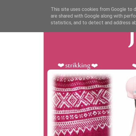
This site uses cookies from Google to de
are shared with Google along with perfo
statistics, and to detect and address a