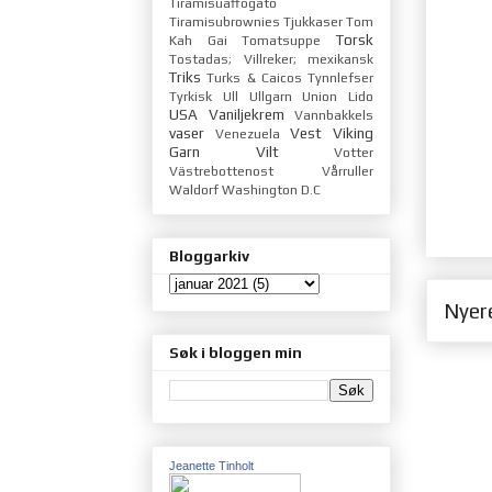
Tiramisuaffogato
Tiramisubrownies
Tjukkaser
Tom
Torsk
Kah Gai
Tomatsuppe
Tostadas; Villreker; mexikansk
Triks
Turks & Caicos
Tynnlefser
Tyrkisk
Ull
Ullgarn
Union Lido
USA
Vaniljekrem
Vannbakkels
vaser
Vest
Viking
Venezuela
Garn
Vilt
Votter
Västrebottenost
Vårruller
Waldorf
Washington D.C
Bloggarkiv
Nyer
Søk i bloggen min
Jeanette Tinholt