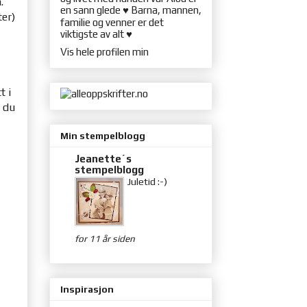
.
en sann glede ♥ Barna, mannen,
ter)
familie og venner er det
viktigste av alt ♥
Vis hele profilen min
t i
r du
.
Min stempelblogg
Jeanette´s
stempelblogg
Juletid :-)
for 11 år siden
Inspirasjon