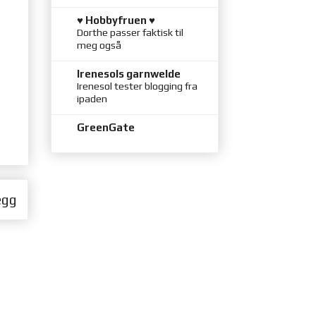
♥ Hobbyfruen ♥
Dorthe passer faktisk til
meg også
Irenesols garnwelde
Irenesol tester blogging fra
ipaden
GreenGate
egg