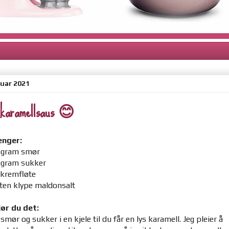
nuar 2021
 karamellsaus 😊
enger:
 gram smør
 gram sukker
 kremfløte
iten klype maldonsalt
jør du det:
smør og sukker i en kjele til du får en lys karamell. Jeg pleier å