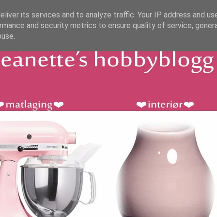
liver its services and to analyze traffic. Your IP address and us
rmance and security metrics to ensure quality of service, gene
buse.