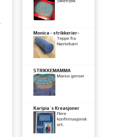
Silketrykk
r
Monica - strikkerier-
Teppe fra
Nøstebarn
STRIKKEMAMMA
Marius genser
Karipia`s Kreasjoner
Flere
konfirmasjonsk
ort.