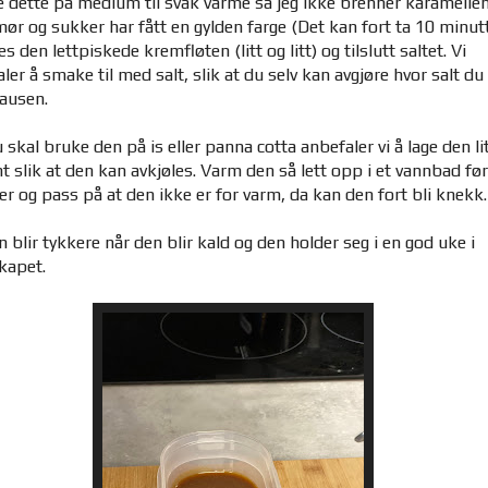
 dette på medium til svak varme så jeg ikke brenner karamellen
ør og sukker har fått en gylden farge (Det kan fort ta 10 minut
tes den lettpiskede kremfløten (litt og litt) og tilslutt saltet. Vi
ler å smake til med salt, slik at du selv kan avgjøre hvor salt du
sausen.
 skal bruke den på is eller panna cotta anbefaler vi å lage den lit
t slik at den kan avkjøles. Varm den så lett opp i et vannbad fø
er og pass på at den ikke er for varm, da kan den fort bli knekk
 blir tykkere når den blir kald og den holder seg i en god uke i
skapet.