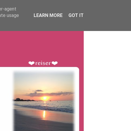
er-agent
rate usage
LEARN MORE
GOT IT