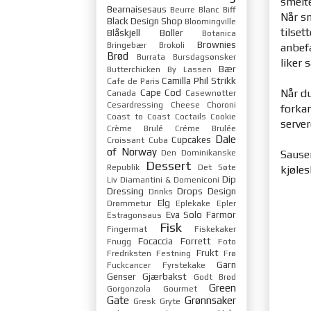
smelte
Bearnaisesaus
Beurre Blanc
Biff
Når sm
Black Design Shop
Bloomingville
tilset
Blåskjell
Boller
Botanica
Brownies
Bringebær
Brokoli
anbefa
Brød
Burrata
Bursdagsønsker
liker 
Bær
Butterchicken
By Lassen
Camilla Phil Strikk
Cafe de Paris
Cape Cod
Når du
Canada
Casewnøtter
Cesardressing
Cheese
Choroni
forkan
Coast to Coast
Coctails
Cookie
server
Crème Brulé
Créme Brulée
Dale
Cupcakes
Croissant
Cuba
of Norway
Den Dominikanske
Sausen
Dessert
Republik
Det Søte
kjøle
Dip
Liv
Diamantini & Domeniconi
Dressing
Drops Design
Drinks
Elg
Drømmetur
Eplekake
Epler
Eva Solo
Farmor
Estragonsaus
Fisk
Fingermat
Fiskekaker
Focaccia
Forrett
Fnugg
Foto
Frukt
Fredriksten Festning
Frø
Garn
Fuckcancer
Fyrstekake
Genser
Gjærbakst
Godt Brød
Green
Gorgonzola
Gourmet
Gate
Grønnsaker
Gresk
Gryte