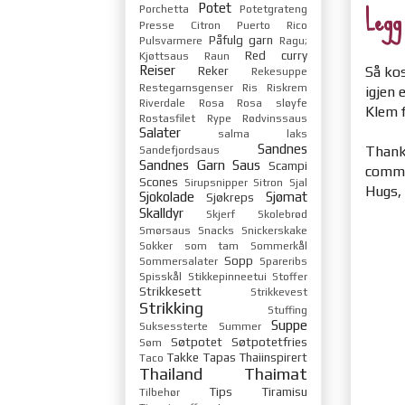
Legg
Potet
Porchetta
Potetgrateng
Presse Citron
Puerto Rico
Påfulg garn
Pulsvarmere
Ragu;
Red curry
Kjøttsaus
Raun
Reiser
Reker
Så kos
Rekesuppe
Restegarnsgenser
Ris
Riskrem
igjen
Riverdale
Rosa
Rosa sløyfe
Klem f
Rostasfilet
Rype
Rødvinssaus
Salater
salma laks
Sandnes
Thanks
Sandefjordsaus
Sandnes Garn
Saus
Scampi
comme
Scones
Sirupsnipper
Sitron
Sjal
Hugs,
Sjokolade
Sjømat
Sjøkreps
Skalldyr
Skjerf
Skolebrød
Smørsaus
Snacks
Snickerskake
Sokker
som tam
Sommerkål
Sopp
Sommersalater
Spareribs
Spisskål
Stikkepinneetui
Stoffer
Strikkesett
Strikkevest
Strikking
Stuffing
Suppe
Suksessterte
Summer
Søtpotet
Søtpotetfries
Søm
Takke
Tapas
Thaiinspirert
Taco
Thailand
Thaimat
Tips
Tiramisu
Tilbehør