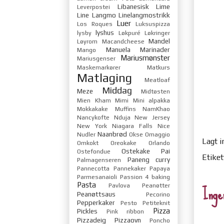
Libanesisk
Lime
Leverpostei
Line Langmo
Linelangmostrikk
Luer
Los Roques
Luksuspizza
lyshus
lysby
Løkpuré
Løkringer
Mandel
Løyrom
Macandcheese
Manuela
Marinader
Mango
Mariusmønster
Mariusgenser
Maskemarkører
Matkurs
Matlaging
Meatloaf
Middag
Meze
Midtøsten
Mien Kham
Mimi
Mini alpakka
Mokkakake
Muffins
NamKhao
Nancykofte
Nduja
New Jersey
New York
Niagara Falls
Nice
Naanbrød
Nudler
Okse
Omaggio
Lagt i
Omkokt
Oreokake
Orlando
Ostekake
Pai
Ostefondue
Etiket
Paneng curry
Palmagenseren
Pannecotta
Pannekaker
Papaya
Parmesanaioli
Passion 4 baking
Inge
Pasta
Pavlova
Peanøtter
Peanøttsaus
Pecorino
Pepperkaker
Pesto
Petiteknit
Pizza
Pickles
Pink ribbon
Pizzadeig
Pizzaovn
Poncho