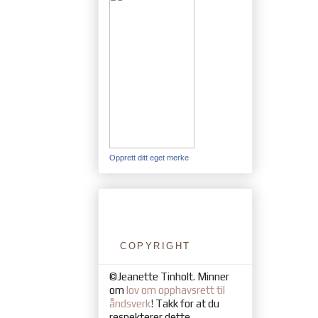
Opprett ditt eget merke
COPYRIGHT
©Jeanette Tinholt. Minner
om
lov om opphavsrett til
åndsverk
! Takk for at du
respekterer dette.