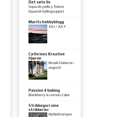
Det søte liv
Sopa de pollo y fideos
(Spansk kyllingsuppe)
Marits hobbyblogg
JULI / JULY
Cathrines Kreative
Hjørne
Besøk Dalarna i
august!
Passion 4 baking
Blackberry & Lemon Cake
Strikkeguri sine
strikkerier
Nyfødtromper