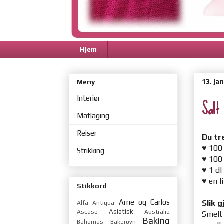
Hjem
13. ja
Meny
Interiør
Salt
Matlaging
Reiser
Du tr
♥
100
Strikking
♥
100
♥
1 dl
♥
en l
Stikkord
Arne og Carlos
Slik g
Alfa
Antigua
Asiatisk
Ascaso
Australia
Smelt 
Baking
Bahamas
Bakerovn