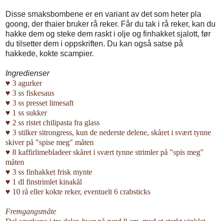
Disse smaksbombene er en variant av det som heter pla
goong, der thaier bruker rå reker. Får du tak i rå reker, kan du
hakke dem og steke dem raskt i olje og finhakket sjalott, før
du tilsetter dem i oppskriften. Du kan også satse på
hakkede, kokte scampier.
Ingredienser
♥ 3 agurker
♥ 3 ss fiskesaus
♥ 3 ss presset limesaft
♥ 1 ss sukker
♥ 2 ss ristet chilipasta fra glass
♥ 3 stilker sitrongress, kun de nederste delene, skåret i svært tynne
skiver på "spise meg" måten
♥ 8 kaffirlimebladeer skåret i svært tynne strimler på "spis meg"
måten
♥ 3 ss finhakket frisk mynte
♥ 1 dl finstrimlet kinakål
♥ 10 rå eller kokte reker, eventuelt 6 crabsticks
Fremgangsmåte