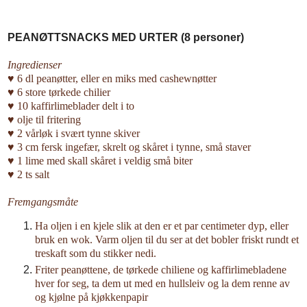
PEANØTTSNACKS MED URTER (8 personer)
Ingredienser
♥ 6 dl peanøtter, eller en miks med cashewnøtter
♥ 6 store tørkede chilier
♥ 10 kaffirlimeblader delt i to
♥ olje til fritering
♥ 2 vårløk i svært tynne skiver
♥ 3 cm fersk ingefær, skrelt og skåret i tynne, små staver
♥ 1 lime med skall skåret i veldig små biter
♥ 2 ts salt
Fremgangsmåte
Ha oljen i en kjele slik at den er et par centimeter dyp, eller
bruk en wok. Varm oljen til du ser at det bobler friskt rundt et
treskaft som du stikker nedi.
Friter peanøttene, de tørkede chiliene og kaffirlimebladene
hver for seg, ta dem ut med en hullsleiv og la dem renne av
og kjølne på kjøkkenpapir