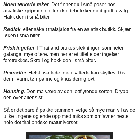
Noen tørkede reker
. Det finner du i små poser hos
asiatiske kjøpmenn, eller i kjedebutikker med godt utvalg.
Hakk dem i små biter.
Rødløk
, eller såkalt thaisjalott fra en asiatisk butikk. Skjær
løken i små biter.
Frisk ingefær
. I Thailand brukes slekningen som heter
galangal mye oftere, men her er et tilfelle der ingefær
foretrekkes. Skrell og hakk den i små biter.
Peanøtter.
Helst usaltede, men saltede kan skylles. Rist
dem i varm, tørr panne og knus dem grovt.
Honning
. Den må være av den lettflytende sorten. Drypp
den over aller sist.
Så er det bare å pakke sammen, velge så mye man vil av de
ulike tingene og ende opp med miks som omfavner neste
hele det thailandske matuniverset.