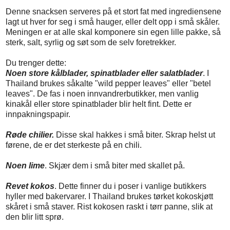
Denne snacksen serveres på et stort fat med ingrediensene
lagt ut hver for seg i små hauger, eller delt opp i små skåler.
Meningen er at alle skal komponere sin egen lille pakke, så
sterk, salt, syrlig og søt som de selv foretrekker.
Du trenger dette:
Noen store kålblader, spinatblader eller salatblader
. I
Thailand brukes såkalte "wild pepper leaves" eller "betel
leaves". De fas i noen innvandrerbutikker, men vanlig
kinakål eller store spinatblader blir helt fint. Dette er
innpakningspapir.
Røde chilier.
Disse skal hakkes i små biter. Skrap helst ut
førene, de er det sterkeste på en chili.
Noen lime
. Skjær dem i små biter med skallet på.
Revet kokos
. Dette finner du i poser i vanlige butikkers
hyller med bakervarer. I Thailand brukes tørket kokoskjøtt
skåret i små staver. Rist kokosen raskt i tørr panne, slik at
den blir litt sprø.