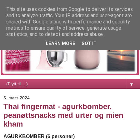
This site uses cookies from Google to deliver its services
and to analyze traffic. Your IP address and user-agent are
shared with Google along with performance and security
metrics to ensure quality of service, generate usage
statistics, and to detect and address abuse.
LEARN MORE
GOT IT
▼
5. mars 2024
Thai fingermat - agurkbomber,
peanøttsnacks med urter og mien
kham
AGURKBOMBER (6 personer)