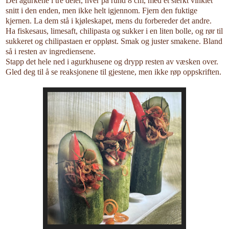
Del agurkene i tre deler, hver på rund 8 cm, med et sterkt vinklet
snitt i den enden, men ikke helt igjennom. Fjern den fuktige
kjernen. La dem stå i kjøleskapet, mens du forbereder det andre.
Ha fiskesaus, limesaft, chilipasta og sukker i en liten bolle, og rør til
sukkeret og chilipastaen er oppløst. Smak og juster smakene. Bland
så i resten av ingrediensene.
Stapp det hele ned i agurkhusene og drypp resten av væsken over.
Gled deg til å se reaksjonene til gjestene, men ikke røp oppskriften.